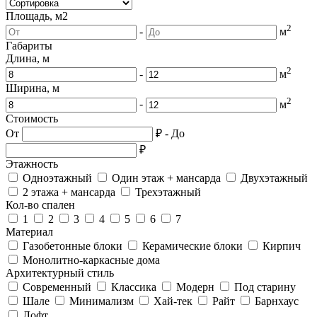
Площадь, м2
2
-
м
Габариты
Длина, м
2
-
м
Ширина, м
2
-
м
Стоимость
От
₽
-
До
₽
Этажность
Одноэтажный
Один этаж + мансарда
Двухэтажный
2 этажа + мансарда
Трехэтажный
Кол-во спален
1
2
3
4
5
6
7
Материал
Газобетонные блоки
Керамические блоки
Кирпич
Монолитно-каркасные дома
Архитектурный стиль
Современный
Классика
Модерн
Под старину
Шале
Минимализм
Хай-тек
Райт
Барнхаус
Лофт