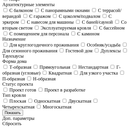
Архитектурные элементы
С балконом
С панорамными окнами
С террасой/
верандой
С гаражом
С цоколем/подвалом
С
эркером
С навесом для машины
С баней/сауной
Со
вторым светом
Эксплуатируемая кровля
С бассейном
С помещением для персонала
С камином
Назначение
Для круглогодичного проживания
Особняк/усадьба
Для сезонного проживания
Гостевой дом
Дуплексы
Таунхаусы
Форма дома
Т-образная
Прямоугольная
Нестандартная
Г-
образная (угловые)
Квадратная
Для узкого участка
П-образная
Н-образная
Статус проекта
Проект готов
Проект в разработке
Тип кровли
Плоская
Односкатная
Двускатная
Четырехскатная
Многоскатная
Показать
Доп. параметры
Сбросить