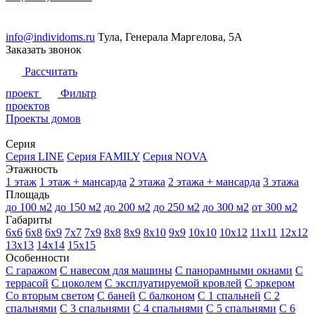
info@individoms.ru
Тула, Генерала Маргелова, 5А
Заказать звонок
Рассчитать
проект
Фильтр
проектов
Проекты домов
Серия
Серия LINE
Серия FAMILY
Серия NOVA
Этажность
1 этаж
1 этаж + мансарда
2 этажа
2 этажа + мансарда
3 этажа
Площадь
до 100 м2
до 150 м2
до 200 м2
до 250 м2
до 300 м2
от 300 м2
Габариты
6х6
6х8
6х9
7х7
7х9
8х8
8х9
8х10
9х9
10х10
10х12
11х11
12х12
13х13
14х14
15х15
Особенности
С гаражом
С навесом для машины
С панорамными окнами
С
террасой
С цоколем
С эксплуатируемой кровлей
С эркером
Со вторым светом
С баней
С балконом
С 1 спальней
С 2
спальнями
С 3 спальнями
С 4 спальнями
С 5 спальнями
С 6