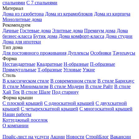
спальнями
С 7 спальнями
Материал
Дома из газобетона
Дома из керамоблоков
Дома из кирпича
Монолитные дома
Рекомендуем
Дачные
Гостевые дома
Элитные дома
Премиум дома
Дома
бизнес-класса
Бутик дома
Дома комфорт-класса
Дома студии
Дома для ипотеки
Тип дома
Для постоянного проживания
Дуплексы
Особняки
Таунхаусы
Форма
Нестандартные
Квадратные
Н-образные
П-образные
Прямоугольные
Т-образные
Угловые
Узкие
Стиль
В классическом стиле
В современном стиле
В стиле Барнхаус
В стиле Минимализм
В стиле Модерн
В стиле Райт
В стиле
Хай Тек
В стиле Шале
Под старину
Форма крыши
С плоской крышей
С односкатной крышей
С двухскатной
крышей
С четырехскатной крышей
С многоскатной крышей
Наши работы
Коттеджный поселок
О компании
Прайс-лист на услуги
Акции
Новости
СтройБлог
Вакансии