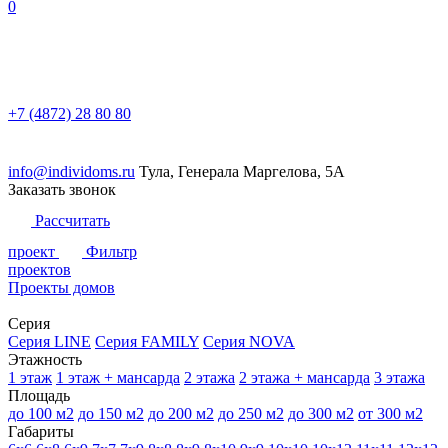
0
+7 (4872) 28 80 80
info@individoms.ru
Тула, Генерала Маргелова, 5А
Заказать звонок
Рассчитать
проект
Фильтр
проектов
Проекты домов
Серия
Серия LINE
Серия FAMILY
Серия NOVA
Этажность
1 этаж
1 этаж + мансарда
2 этажа
2 этажа + мансарда
3 этажа
Площадь
до 100 м2
до 150 м2
до 200 м2
до 250 м2
до 300 м2
от 300 м2
Габариты