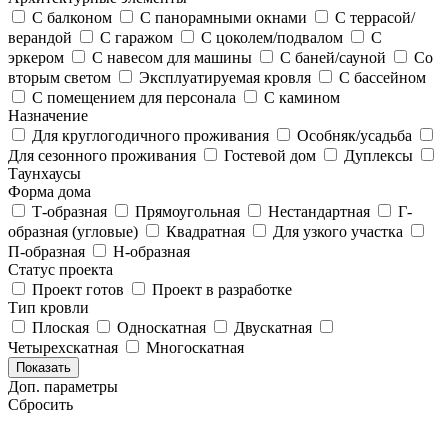
С балконом
С панорамными окнами
С террасой/
верандой
С гаражом
С цоколем/подвалом
С
эркером
С навесом для машины
С баней/сауной
Со
вторым светом
Эксплуатируемая кровля
С бассейном
С помещением для персонала
С камином
Назначение
Для круглогодичного проживания
Особняк/усадьба
Для сезонного проживания
Гостевой дом
Дуплексы
Таунхаусы
Форма дома
Т-образная
Прямоугольная
Нестандартная
Г-
образная (угловые)
Квадратная
Для узкого участка
П-образная
Н-образная
Статус проекта
Проект готов
Проект в разработке
Тип кровли
Плоская
Односкатная
Двускатная
Четырехскатная
Многоскатная
Показать
Доп. параметры
Сбросить