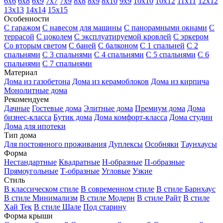
6х6
6х8
6х9
7х7
7х9
8х8
8х9
8х10
9х9
10х10
10х12
11х11
12х12
13х13
14х14
15х15
Особенности
С гаражом
С навесом для машины
С панорамными окнами
С
террасой
С цоколем
С эксплуатируемой кровлей
С эркером
Со вторым светом
С баней
С балконом
С 1 спальней
С 2
спальнями
С 3 спальнями
С 4 спальнями
С 5 спальнями
С 6
спальнями
С 7 спальнями
Материал
Дома из газобетона
Дома из керамоблоков
Дома из кирпича
Монолитные дома
Рекомендуем
Дачные
Гостевые дома
Элитные дома
Премиум дома
Дома
бизнес-класса
Бутик дома
Дома комфорт-класса
Дома студии
Дома для ипотеки
Тип дома
Для постоянного проживания
Дуплексы
Особняки
Таунхаусы
Форма
Нестандартные
Квадратные
Н-образные
П-образные
Прямоугольные
Т-образные
Угловые
Узкие
Стиль
В классическом стиле
В современном стиле
В стиле Барнхаус
В стиле Минимализм
В стиле Модерн
В стиле Райт
В стиле
Хай Тек
В стиле Шале
Под старину
Форма крыши