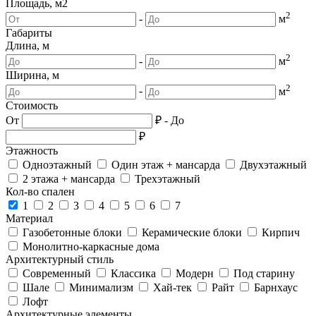
Площадь, м2
2
-
м
Габариты
Длина, м
2
-
м
Ширина, м
2
-
м
Стоимость
От
₽
-
До
₽
Этажность
Одноэтажный
Один этаж + мансарда
Двухэтажный
2 этажа + мансарда
Трехэтажный
Кол-во спален
1
2
3
4
5
6
7
Материал
Газобетонные блоки
Керамические блоки
Кирпич
Монолитно-каркасные дома
Архитектурный стиль
Современный
Классика
Модерн
Под старину
Шале
Минимализм
Хай-тек
Райт
Барнхаус
Лофт
Архитектурные элементы