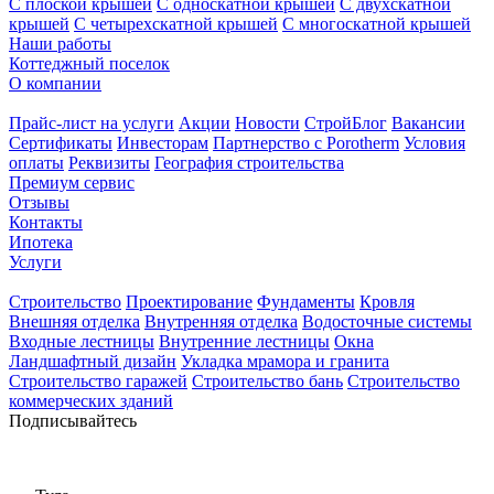
С плоской крышей
С односкатной крышей
С двухскатной
крышей
С четырехскатной крышей
С многоскатной крышей
Наши работы
Коттеджный поселок
О компании
Прайс-лист на услуги
Акции
Новости
СтройБлог
Вакансии
Сертификаты
Инвесторам
Партнерство с Porotherm
Условия
оплаты
Реквизиты
География строительства
Премиум сервис
Отзывы
Контакты
Ипотека
Услуги
Строительство
Проектирование
Фундаменты
Кровля
Внешняя отделка
Внутренняя отделка
Водосточные системы
Входные лестницы
Внутренние лестницы
Окна
Ландшафтный дизайн
Укладка мрамора и гранита
Строительство гаражей
Строительство бань
Строительство
коммерческих зданий
Подписывайтесь