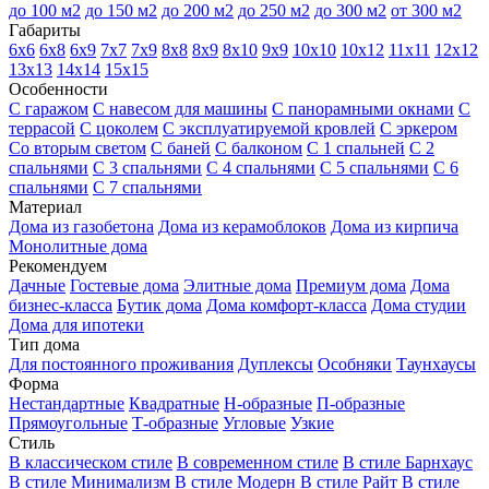
до 100 м2
до 150 м2
до 200 м2
до 250 м2
до 300 м2
от 300 м2
Габариты
6х6
6х8
6х9
7х7
7х9
8х8
8х9
8х10
9х9
10х10
10х12
11х11
12х12
13х13
14х14
15х15
Особенности
С гаражом
С навесом для машины
С панорамными окнами
С
террасой
С цоколем
С эксплуатируемой кровлей
С эркером
Со вторым светом
С баней
С балконом
С 1 спальней
С 2
спальнями
С 3 спальнями
С 4 спальнями
С 5 спальнями
С 6
спальнями
С 7 спальнями
Материал
Дома из газобетона
Дома из керамоблоков
Дома из кирпича
Монолитные дома
Рекомендуем
Дачные
Гостевые дома
Элитные дома
Премиум дома
Дома
бизнес-класса
Бутик дома
Дома комфорт-класса
Дома студии
Дома для ипотеки
Тип дома
Для постоянного проживания
Дуплексы
Особняки
Таунхаусы
Форма
Нестандартные
Квадратные
Н-образные
П-образные
Прямоугольные
Т-образные
Угловые
Узкие
Стиль
В классическом стиле
В современном стиле
В стиле Барнхаус
В стиле Минимализм
В стиле Модерн
В стиле Райт
В стиле