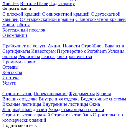
Хай Тек
В стиле Шале
Под старину
Форма крыши
С плоской крышей
С односкатной крышей
С двухскатной
крышей
С четырехскатной крышей
С многоскатной крышей
Наши работы
Коттеджный поселок
О компании
Прайс-лист на услуги
Акции
Новости
СтройБлог
Вакансии
Сертификаты
Инвесторам
Партнерство с Porotherm
Условия
оплаты
Реквизиты
География строительства
Премиум сервис
Отзывы
Контакты
Ипотека
Услуги
Строительство
Проектирование
Фундаменты
Кровля
Внешняя отделка
Внутренняя отделка
Водосточные системы
Входные лестницы
Внутренние лестницы
Окна
Ландшафтный дизайн
Укладка мрамора и гранита
Строительство гаражей
Строительство бань
Строительство
коммерческих зданий
Подписывайтесь