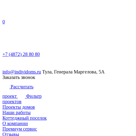
0
+7 (4872) 28 80 80
info@individoms.ru
Тула, Генерала Маргелова, 5А
Заказать звонок
Рассчитать
проект
Фильтр
проектов
Проекты домов
Серия
Наши работы
Серия LINE
Этажность
Коттеджный поселок
Серия FAMILY
1 этаж
Площадь
О компании
Серия NOVA
1 этаж + мансарда
до 100 м2
Габариты
Прайс-лист на услуги
Премиум сервис
2 этажа
до 150 м2
6х6
Особенности
Акции
Отзывы