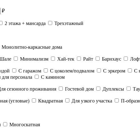
₽
2 этажа + мансарда
Трехэтажный
Монолитно-каркасные дома
Шале
Минимализм
Хай-тек
Райт
Барнхаус
Лоф
андой
С гаражом
С цоколем/подвалом
С эркером
С 
 для персонала
С камином
ля сезонного проживания
Гостевой дом
Дуплексы
Тау
ная (угловые)
Квадратная
Для узкого участка
П-образ
я
Многоскатная