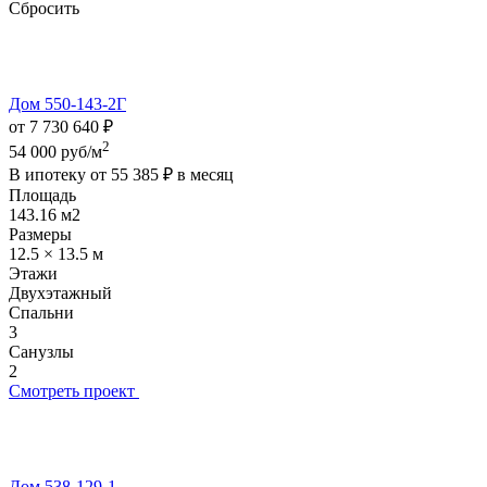
Сбросить
Дом 550-143-2Г
от 7 730 640 ₽
2
54 000 руб/м
В ипотеку от
55 385 ₽
в месяц
Площадь
143.16 м2
Размеры
12.5 × 13.5 м
Этажи
Двухэтажный
Спальни
3
Санузлы
2
Смотреть проект
Дом 538-129-1