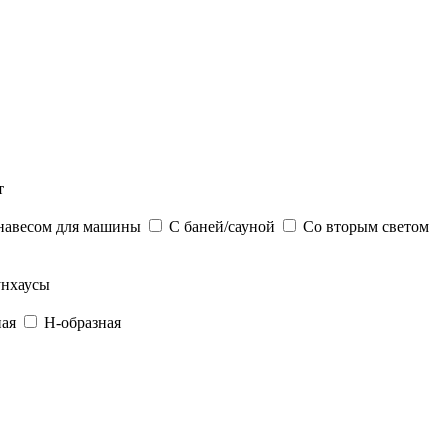
т
навесом для машины
С баней/сауной
Со вторым светом
нхаусы
ная
Н-образная