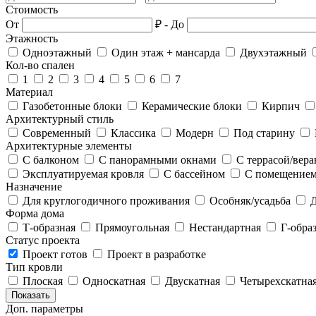
Стоимость
От
₽
-
До
Этажность
Одноэтажный
Один этаж + мансарда
Двухэтажный
Кол-во спален
1
2
3
4
5
6
7
Материал
Газобетонные блоки
Керамические блоки
Кирпич
Архитектурный стиль
Современный
Классика
Модерн
Под старину
Архитектурные элементы
С балконом
С панорамными окнами
С террасой/вер
Эксплуатируемая кровля
С бассейном
С помещением
Назначение
Для круглогодичного проживания
Особняк/усадьба
Д
Форма дома
Т-образная
Прямоугольная
Нестандартная
Г-образ
Статус проекта
Проект готов
Проект в разработке
Тип кровли
Плоская
Односкатная
Двускатная
Четырехскатна
Показать
Доп. параметры