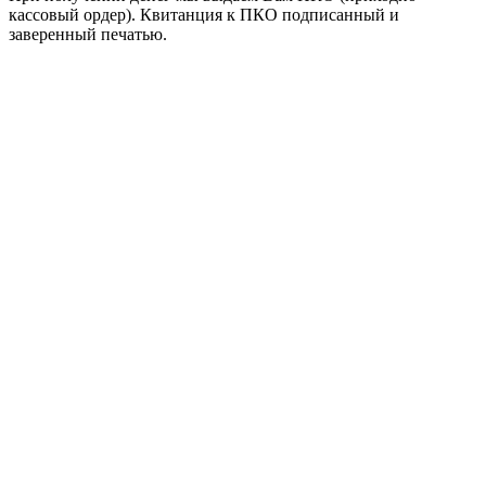
кассовый ордер). Квитанция к ПКО подписанный и
заверенный печатью.
+7 (4872) 28 80 80
info@individoms.ru
Персональных данных
Политикой конфиденциальности
Пользовательским соглашением
Публичной офертой