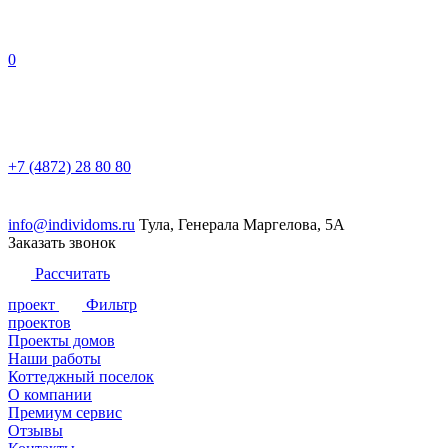
0
+7 (4872) 28 80 80
info@individoms.ru
Тула, Генерала Маргелова, 5А
Заказать звонок
Рассчитать
проект
Фильтр
проектов
Проекты домов
Серия
Наши работы
Серия LINE
Этажность
Коттеджный поселок
Серия FAMILY
1 этаж
Площадь
О компании
Серия NOVA
1 этаж + мансарда
до 100 м2
Габариты
Прайс-лист на услуги
Премиум сервис
2 этажа
до 150 м2
6х6
Особенности
Акции
Отзывы