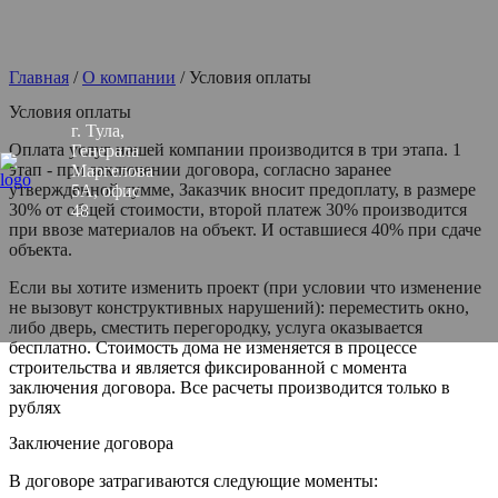
Главная
/
О компании
/
Условия оплаты
Условия оплаты
г. Тула,
Оплата услуг нашей компании производится в три этапа. 1
Генерала
этап - при заключении договора, согласно заранее
Маргелова
утвержденной сумме, Заказчик вносит предоплату, в размере
5А, офис
30% от общей стоимости, второй платеж 30% производится
48
при ввозе материалов на объект. И оставшиеся 40% при сдаче
объекта.
Если вы хотите изменить проект (при условии что изменение
не вызовут конструктивных нарушений): переместить окно,
либо дверь, сместить перегородку, услуга оказывается
бесплатно. Стоимость дома не изменяется в процессе
строительства и является фиксированной с момента
заключения договора. Все расчеты производится только в
рублях
Заключение договора
В договоре затрагиваются следующие моменты: