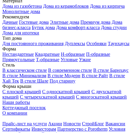
Материал
Дома из газобетона
Дома из керамоблоков
Дома из кирпича
Монолитные дома
Рекомендуем
Дачные
Гостевые дома
Элитные дома
Премиум дома
Дома
бизнес-класса
Бутик дома
Дома комфорт-класса
Дома студии
Дома для ипотеки
Тип дома
Для постоянного проживания
Дуплексы
Особняки
Таунхаусы
Форма
Нестандартные
Квадратные
Н-образные
П-образные
Прямоугольные
Т-образные
Угловые
Узкие
Стиль
В классическом стиле
В современном стиле
В стиле Барнхаус
В стиле Минимализм
В стиле Модерн
В стиле Райт
В стиле
Хай Тек
В стиле Шале
Под старину
Форма крыши
С плоской крышей
С односкатной крышей
С двухскатной
крышей
С четырехскатной крышей
С многоскатной крышей
Наши работы
Коттеджный поселок
О компании
Прайс-лист на услуги
Акции
Новости
СтройБлог
Вакансии
Сертификаты
Инвесторам
Партнерство с Porotherm
Условия