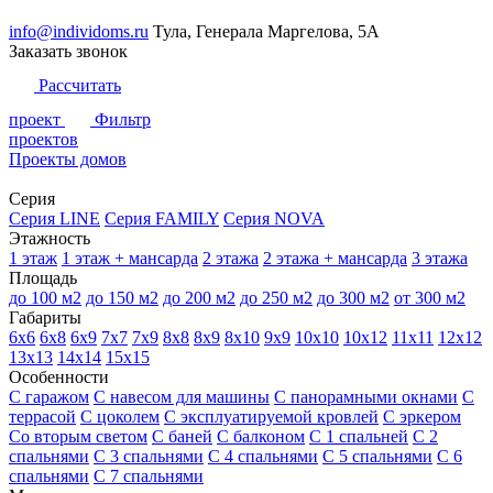
info@individoms.ru
Тула, Генерала Маргелова, 5А
Заказать звонок
Рассчитать
проект
Фильтр
проектов
Проекты домов
Серия
Серия LINE
Серия FAMILY
Серия NOVA
Этажность
1 этаж
1 этаж + мансарда
2 этажа
2 этажа + мансарда
3 этажа
Площадь
до 100 м2
до 150 м2
до 200 м2
до 250 м2
до 300 м2
от 300 м2
Габариты
6х6
6х8
6х9
7х7
7х9
8х8
8х9
8х10
9х9
10х10
10х12
11х11
12х12
13х13
14х14
15х15
Особенности
С гаражом
С навесом для машины
С панорамными окнами
С
террасой
С цоколем
С эксплуатируемой кровлей
С эркером
Со вторым светом
С баней
С балконом
С 1 спальней
С 2
спальнями
С 3 спальнями
С 4 спальнями
С 5 спальнями
С 6
спальнями
С 7 спальнями