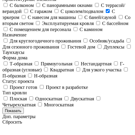
С балконом
С панорамными окнами
С террасой/
верандой
С гаражом
С цоколем/подвалом
С
эркером
С навесом для машины
С баней/сауной
Со
вторым светом
Эксплуатируемая кровля
С бассейном
С помещением для персонала
С камином
Назначение
Для круглогодичного проживания
Особняк/усадьба
Для сезонного проживания
Гостевой дом
Дуплексы
Таунхаусы
Форма дома
Т-образная
Прямоугольная
Нестандартная
Г-
образная (угловые)
Квадратная
Для узкого участка
П-образная
Н-образная
Статус проекта
Проект готов
Проект в разработке
Тип кровли
Плоская
Односкатная
Двускатная
Четырехскатная
Многоскатная
Показать
Доп. параметры
Сбросить