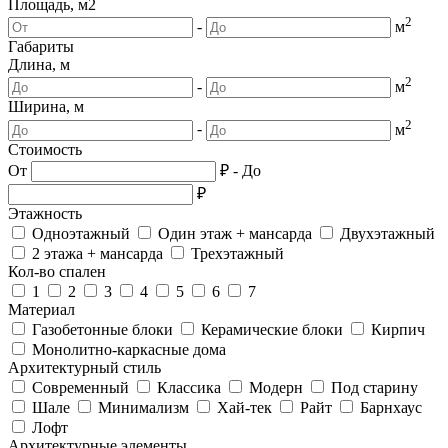
Площадь, м2
2
-
м
Габариты
Длина, м
2
-
м
Ширина, м
2
-
м
Стоимость
От
₽
-
До
₽
Этажность
Одноэтажный
Один этаж + мансарда
Двухэтажный
2 этажа + мансарда
Трехэтажный
Кол-во спален
1
2
3
4
5
6
7
Материал
Газобетонные блоки
Керамические блоки
Кирпич
Монолитно-каркасные дома
Архитектурный стиль
Современный
Классика
Модерн
Под старину
Шале
Минимализм
Хай-тек
Райт
Барнхаус
Лофт
Архитектурные элементы