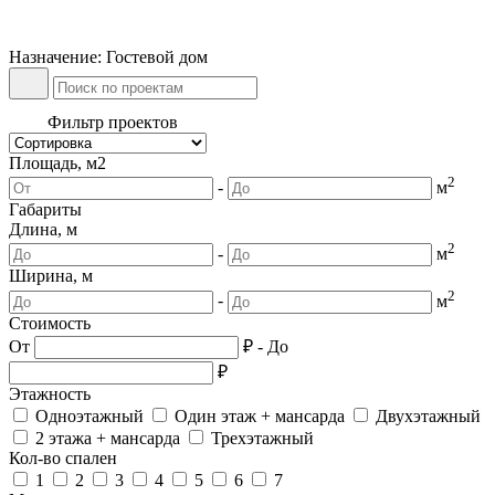
Назначение: Гостевой дом
Фильтр проектов
Площадь, м2
2
-
м
Габариты
Длина, м
2
-
м
Ширина, м
2
-
м
Стоимость
От
₽
-
До
₽
Этажность
Одноэтажный
Один этаж + мансарда
Двухэтажный
2 этажа + мансарда
Трехэтажный
Кол-во спален
1
2
3
4
5
6
7