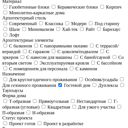
Материал
Газобетонные блоки
Керамические блоки
Кирпич
Монолитно-каркасные дома
Архитектурный стиль
Современный
Классика
Модерн
Под старину
Шале
Минимализм
Хай-тек
Райт
Барнхаус
Лофт
Архитектурные элементы
С балконом
С панорамными окнами
С террасой/
верандой
С гаражом
С цоколем/подвалом
С
эркером
С навесом для машины
С баней/сауной
Со
вторым светом
Эксплуатируемая кровля
С бассейном
С помещением для персонала
С камином
Назначение
Для круглогодичного проживания
Особняк/усадьба
Для сезонного проживания
Гостевой дом
Дуплексы
Таунхаусы
Форма дома
Т-образная
Прямоугольная
Нестандартная
Г-
образная (угловые)
Квадратная
Для узкого участка
П-образная
Н-образная
Статус проекта
Проект готов
Проект в разработке