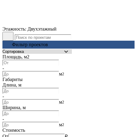
Этажность: Двухэтажный
Фильтр проектов
Площадь, м2
-
м
2
Габариты
Длина, м
-
м
2
Ширина, м
-
м
2
Стоимость
От
₽