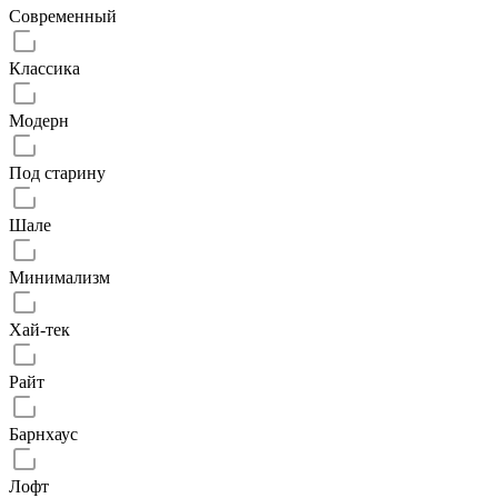
Современный
Классика
Модерн
Под старину
Шале
Минимализм
Хай-тек
Райт
Барнхаус
Лофт