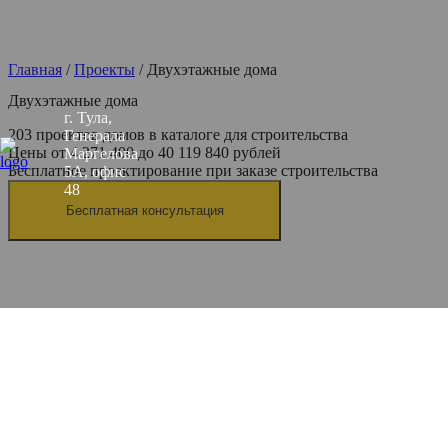
Главная
/
Проекты
/
Двухэтажные дома
Двухэтажные дома
г. Тула,
203 проектов домов в каталоге для строительства
Генерала
Цены от 4 271 400 до 40 119 840 рублей
Маргелова
Бесплатное проектирование при заказе строительства
5А, офис
48
Бесплатная консультация