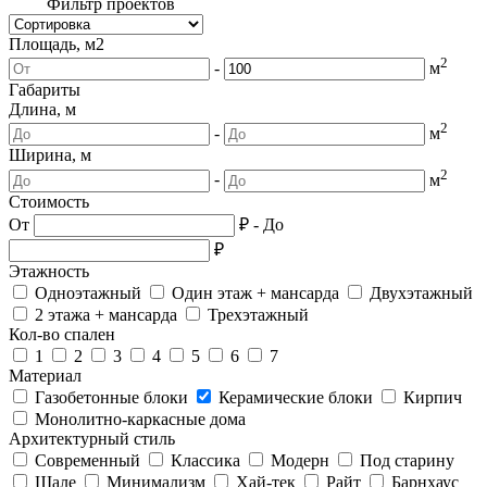
Фильтр проектов
Площадь, м2
2
-
м
Габариты
Длина, м
2
-
м
Ширина, м
2
-
м
Стоимость
От
₽
-
До
₽
Этажность
Одноэтажный
Один этаж + мансарда
Двухэтажный
2 этажа + мансарда
Трехэтажный
Кол-во спален
1
2
3
4
5
6
7
Материал
Газобетонные блоки
Керамические блоки
Кирпич
Монолитно-каркасные дома
Архитектурный стиль
Современный
Классика
Модерн
Под старину
Шале
Минимализм
Хай-тек
Райт
Барнхаус