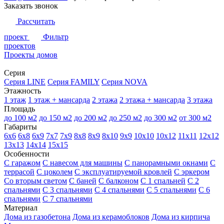
Заказать звонок
Рассчитать
проект
Фильтр
проектов
Проекты домов
Серия
Серия LINE
Серия FAMILY
Серия NOVA
Этажность
1 этаж
1 этаж + мансарда
2 этажа
2 этажа + мансарда
3 этажа
Площадь
до 100 м2
до 150 м2
до 200 м2
до 250 м2
до 300 м2
от 300 м2
Габариты
6х6
6х8
6х9
7х7
7х9
8х8
8х9
8х10
9х9
10х10
10х12
11х11
12х12
13х13
14х14
15х15
Особенности
С гаражом
С навесом для машины
С панорамными окнами
С
террасой
С цоколем
С эксплуатируемой кровлей
С эркером
Со вторым светом
С баней
С балконом
С 1 спальней
С 2
спальнями
С 3 спальнями
С 4 спальнями
С 5 спальнями
С 6
спальнями
С 7 спальнями
Материал
Дома из газобетона
Дома из керамоблоков
Дома из кирпича