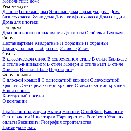
Монолитные дома
Рекомендуем
Дачные
Гостевые дома
Элитные дома
Премиум дома
Дома
бизнес-класса
Бутик дома
Дома комфорт-класса
Дома студии
Дома для ипотеки
Тип дома
Для постоянного проживания
Дуплексы
Особняки
Таунхаусы
Форма
Нестандартные
Квадратные
Н-образные
П-образные
Прямоугольные
Т-образные
Угловые
Узкие
Стиль
В классическом стиле
В современном стиле
В стиле Барнхаус
В стиле Минимализм
В стиле Модерн
В стиле Райт
В стиле
Хай Тек
В стиле Шале
Под старину
Форма крыши
С плоской крышей
С односкатной крышей
С двухскатной
крышей
С четырехскатной крышей
С многоскатной крышей
Наши работы
Коттеджный поселок
О компании
Прайс-лист на услуги
Акции
Новости
СтройБлог
Вакансии
Сертификаты
Инвесторам
Партнерство с Porotherm
Условия
оплаты
Реквизиты
География строительства
Премиум сервис