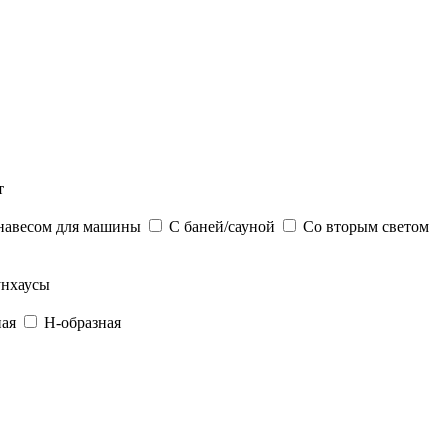
т
навесом для машины
С баней/сауной
Со вторым светом
нхаусы
ная
Н-образная