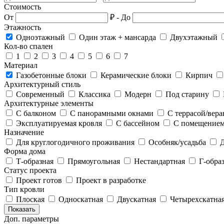
Стоимость
От
₽
-
До
Этажность
Одноэтажный
Один этаж + мансарда
Двухэтажный
Кол-во спален
1
2
3
4
5
6
7
Материал
Газобетонные блоки
Керамические блоки
Кирпич
Архитектурный стиль
Современный
Классика
Модерн
Под старину
Архитектурные элементы
С балконом
С панорамными окнами
С террасой/вер
Эксплуатируемая кровля
С бассейном
С помещением
Назначение
Для круглогодичного проживания
Особняк/усадьба
Д
Форма дома
Т-образная
Прямоугольная
Нестандартная
Г-образ
Статус проекта
Проект готов
Проект в разработке
Тип кровли
Плоская
Односкатная
Двускатная
Четырехскатна
Показать
Доп. параметры