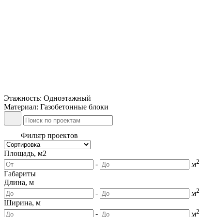
Этажность: Одноэтажный
Материал: Газобетонные блоки
Фильтр проектов
Площадь, м2
2
-
м
Габариты
Длина, м
2
-
м
Ширина, м
2
-
м