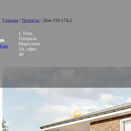
Главная
/
Проекты
/
Дом 316-174-2
г. Тула,
Генерала
Маргелова
5А, офис
48