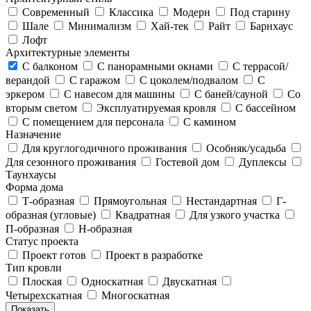
Современный
Классика
Модерн
Под старину
Шале
Минимализм
Хай-тек
Райт
Барнхаус
Лофт
Архитектурные элементы
С балконом
С панорамными окнами
С террасой/
верандой
С гаражом
С цоколем/подвалом
С
эркером
С навесом для машины
С баней/сауной
Со
вторым светом
Эксплуатируемая кровля
С бассейном
С помещением для персонала
С камином
Назначение
Для круглогодичного проживания
Особняк/усадьба
Для сезонного проживания
Гостевой дом
Дуплексы
Таунхаусы
Форма дома
Т-образная
Прямоугольная
Нестандартная
Г-
образная (угловые)
Квадратная
Для узкого участка
П-образная
Н-образная
Статус проекта
Проект готов
Проект в разработке
Тип кровли
Плоская
Односкатная
Двускатная
Четырехскатная
Многоскатная
Показать