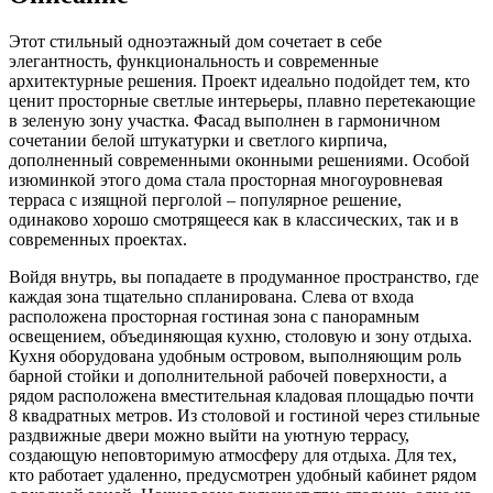
Этот стильный одноэтажный дом сочетает в себе
элегантность, функциональность и современные
архитектурные решения. Проект идеально подойдет тем, кто
ценит просторные светлые интерьеры, плавно перетекающие
в зеленую зону участка. Фасад выполнен в гармоничном
сочетании белой штукатурки и светлого кирпича,
дополненный современными оконными решениями. Особой
изюминкой этого дома стала просторная многоуровневая
терраса с изящной перголой – популярное решение,
одинаково хорошо смотрящееся как в классических, так и в
современных проектах.
Войдя внутрь, вы попадаете в продуманное пространство, где
каждая зона тщательно спланирована. Слева от входа
расположена просторная гостиная зона с панорамным
освещением, объединяющая кухню, столовую и зону отдыха.
Кухня оборудована удобным островом, выполняющим роль
барной стойки и дополнительной рабочей поверхности, а
рядом расположена вместительная кладовая площадью почти
8 квадратных метров. Из столовой и гостиной через стильные
раздвижные двери можно выйти на уютную террасу,
создающую неповторимую атмосферу для отдыха. Для тех,
кто работает удаленно, предусмотрен удобный кабинет рядом