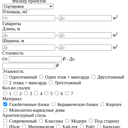
Фильтр проектов
Площадь, м2
2
-
м
Габариты
Длина, м
2
-
м
Ширина, м
2
-
м
Стоимость
От
₽
-
До
₽
Этажность
Одноэтажный
Один этаж + мансарда
Двухэтажный
2 этажа + мансарда
Трехэтажный
Кол-во спален
1
2
3
4
5
6
7
Материал
Газобетонные блоки
Керамические блоки
Кирпич
Монолитно-каркасные дома
Архитектурный стиль
Современный
Классика
Модерн
Под старину
Шале
Минимализм
Хай-тек
Райт
Барнхаус