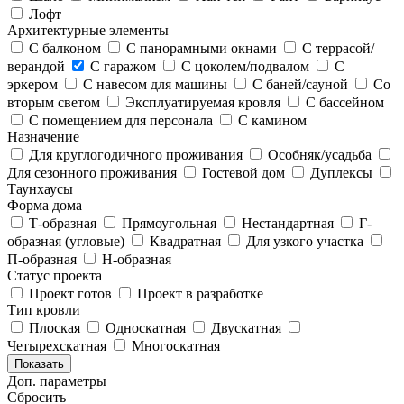
Лофт
Архитектурные элементы
С балконом
С панорамными окнами
С террасой/
верандой
С гаражом
С цоколем/подвалом
С
эркером
С навесом для машины
С баней/сауной
Со
вторым светом
Эксплуатируемая кровля
С бассейном
С помещением для персонала
С камином
Назначение
Для круглогодичного проживания
Особняк/усадьба
Для сезонного проживания
Гостевой дом
Дуплексы
Таунхаусы
Форма дома
Т-образная
Прямоугольная
Нестандартная
Г-
образная (угловые)
Квадратная
Для узкого участка
П-образная
Н-образная
Статус проекта
Проект готов
Проект в разработке
Тип кровли
Плоская
Односкатная
Двускатная
Четырехскатная
Многоскатная
Показать
Доп. параметры
Сбросить