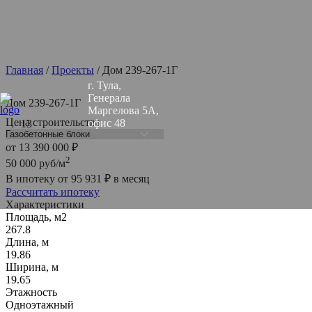
Главная
/
Проекты
/
Дом 239-267-1Г
г. Тула,
Генерала
Дом 239-267-1Г
Маргелова 5А,
Цена строительства
офис 48
от
13 390 000
₽
2
50 000
руб/м
В ипотеку от
95 931
₽
в месяц
Рассчитать ипотеку
Характеристики
Площадь, м2
267.8
Длина, м
19.86
Ширина, м
19.65
Этажность
Одноэтажный