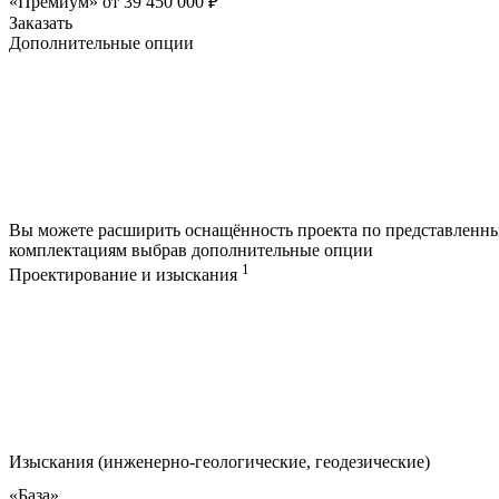
«Премиум»
от
39 450 000
₽
Заказать
Дополнительные опции
Вы можете расширить оснащённость проекта по представленн
комплектациям выбрав дополнительные опции
1
Проектирование и изыскания
Изыскания (инженерно-геологические, геодезические)
«База»