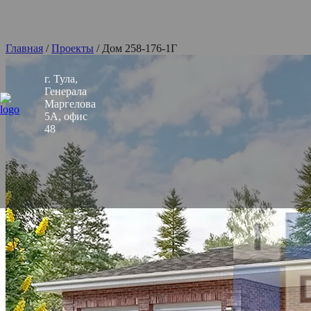
Главная
/
Проекты
/
Дом 258-176-1Г
г. Тула,
Генерала
Маргелова
5А, офис
48