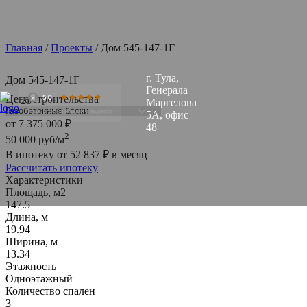
Главная
/
Проекты
/
Дом 545-147-1Г
г. Тула,
Дом 545-147-1Г
Генерала
Цена строительства
Маргелова
5А, офис
от
7 375 000
₽
48
2
50 000
руб/м
В ипотеку от
52 837
₽
в месяц
Рассчитать ипотеку
Характеристики
Площадь, м2
147.5
Длина, м
19.94
Ширина, м
13.34
Этажность
Одноэтажный
Количество спален
3