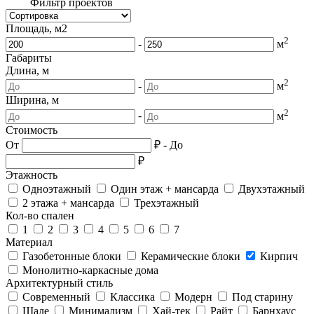
Фильтр проектов
Площадь, м2
2
-
м
Габариты
Длина, м
2
-
м
Ширина, м
2
-
м
Стоимость
От
₽
-
До
₽
Этажность
Одноэтажный
Один этаж + мансарда
Двухэтажный
2 этажа + мансарда
Трехэтажный
Кол-во спален
1
2
3
4
5
6
7
Материал
Газобетонные блоки
Керамические блоки
Кирпич
Монолитно-каркасные дома
Архитектурный стиль
Современный
Классика
Модерн
Под старину
Шале
Минимализм
Хай-тек
Райт
Барнхаус