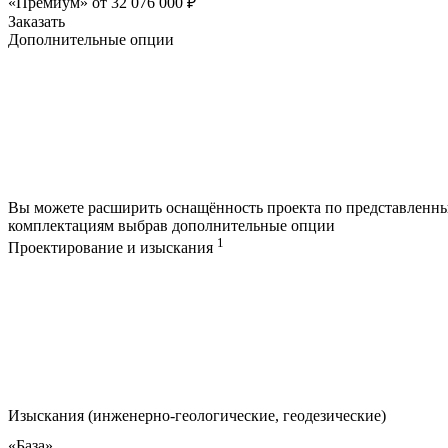
«Премиум»
от
32 076 000
₽
Заказать
Дополнительные опции
Вы можете расширить оснащённость проекта по представленн
комплектациям выбрав дополнительные опции
1
Проектирование и изыскания
Изыскания (инженерно-геологические, геодезические)
«База»