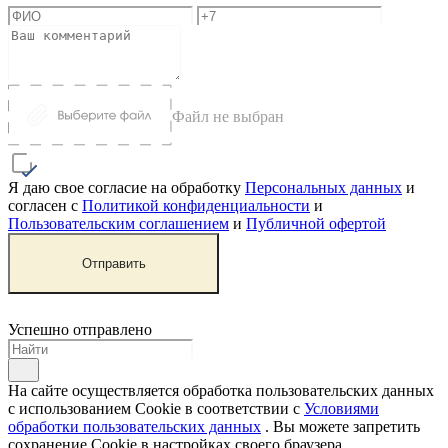
11х11
С 1 спальней
Дома для ипотеки
Угловые
В стиле Райт
С многоскатной крышей
Входные лестницы
12х12
С 2 спальнями
Узкие
В стиле Хай Тек
Внутренние лестницы
13х13
С 3 спальнями
В стиле Шале
Окна
14х14
С 4 спальнями
Под старину
Ландшафтный дизайн
15х15
С 5 спальнями
Укладка мрамора и гранита
С 6 спальнями
Строительство гаражей
С 7 спальнями
Строительство бань
Строительство коммерческих зданий
Я даю свое согласие на обработку
Персональных данных
и
согласен с
Политикой конфиденциальности
и
Пользовательским соглашением
и
Публичной офертой
Отправить
Успешно отправлено
На сайте осуществляется обработка пользовательских данных
с использованием Cookie в соответствии с
Условиями
обработки пользовательских данных
. Вы можете запретить
сохранение Cookie в настройках своего браузера.