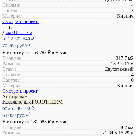
Спальни
4
Санузлы
3
Материал
Кирпич
Смотреть проект
Дом 038-317-2
от 22 302 540 ₽
2
70 200 руб/м
В ипотеку от
159 783 ₽
в месяц
Площадь
317.7 м2
Размеры
18.3 × 15 м
Этажи
Двухэтажный
Спальни
4
Санузлы
0
Материал
Кирпич
Смотреть проект
Хит продаж
Идеально для POROTHERM
Дом 096-402-2Г
от 25 346 100 ₽
2
63 050 руб/м
В ипотеку от
181 588 ₽
в месяц
Площадь
402 м2
Размеры
21.34 × 15.29 м