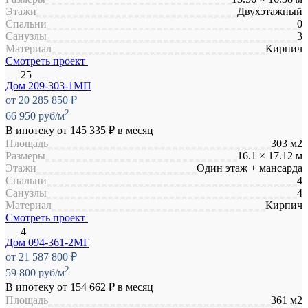
Этажи
Двухэтажный
Спальни
0
Санузлы
3
Материал
Кирпич
Смотреть проект
Дом 209-303-1МП
от 20 285 850 ₽
2
66 950 руб/м
В ипотеку от
145 335 ₽
в месяц
Площадь
303 м2
Размеры
16.1 × 17.12 м
Этажи
Один этаж + мансарда
Спальни
4
Санузлы
4
Материал
Кирпич
Смотреть проект
Дом 094-361-2МГ
от 21 587 800 ₽
2
59 800 руб/м
В ипотеку от
154 662 ₽
в месяц
Площадь
361 м2