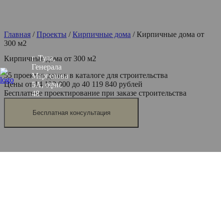
Главная
/
Проекты
/
Кирпичные дома
/
Кирпичные дома от
300 м2
г. Тула,
Кирпичные дома от 300 м2
Генерала
55 проектов домов в каталоге для строительства
Маргелова
Цены от 14 122 000 до 40 119 840 рублей
5А, офис
Бесплатное проектирование при заказе строительства
48
Бесплатная консультация