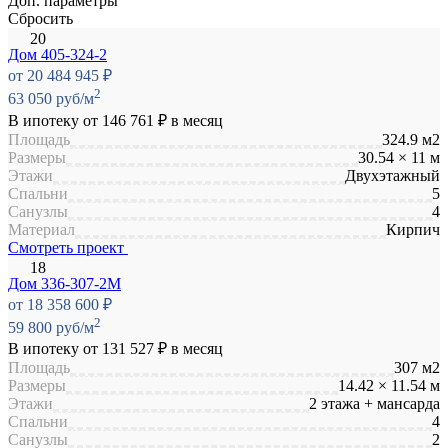
Доп. параметры
Сбросить
Дом 405-324-2
от 20 484 945 ₽
2
63 050 руб/м
В ипотеку от
146 761 ₽
в месяц
Площадь
324.9 м2
Размеры
30.54 × 11 м
Этажи
Двухэтажный
Спальни
5
Санузлы
4
Материал
Кирпич
Смотреть проект
Дом 336-307-2М
от 18 358 600 ₽
2
59 800 руб/м
В ипотеку от
131 527 ₽
в месяц
Площадь
307 м2
Размеры
14.42 × 11.54 м
Этажи
2 этажа + мансарда
Спальни
4
Санузлы
2