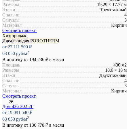
Размеры
19.29 × 17.77 м
Этажи
Трехэтажный
Спальни
4
Санузлы
3
Материал
Кирпич
Смотреть проект
Хит продаж
Идеально для POROTHERM
Дом 055-430-2Г
от 27 111 500 ₽
2
63 050 руб/м
В ипотеку от
194 236 ₽
в месяц
Площадь
430 м2
Размеры
18.6 × 18 м
Этажи
Двухэтажный
Спальни
4
Санузлы
3
Материал
Кирпич
Смотреть проект
Дом 436-302-2Г
от 19 091 540 ₽
2
63 050 руб/м
В ипотеку от
136 778 ₽
в месяц