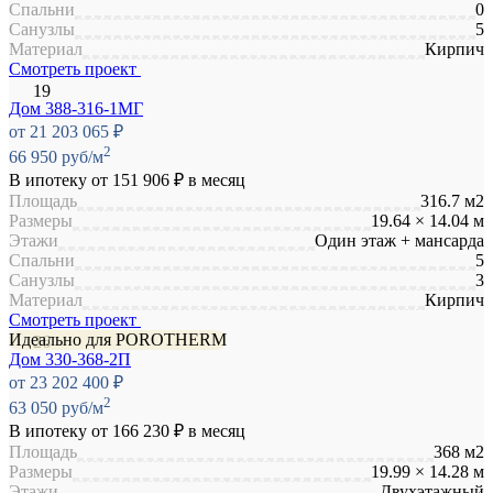
Спальни
0
Санузлы
5
Материал
Кирпич
Смотреть проект
Дом 388-316-1МГ
от 21 203 065 ₽
2
66 950 руб/м
В ипотеку от
151 906 ₽
в месяц
Площадь
316.7 м2
Размеры
19.64 × 14.04 м
Этажи
Один этаж + мансарда
Спальни
5
Санузлы
3
Материал
Кирпич
Смотреть проект
Идеально для POROTHERM
Дом 330-368-2П
от 23 202 400 ₽
2
63 050 руб/м
В ипотеку от
166 230 ₽
в месяц
Площадь
368 м2
Размеры
19.99 × 14.28 м
Этажи
Двухэтажный