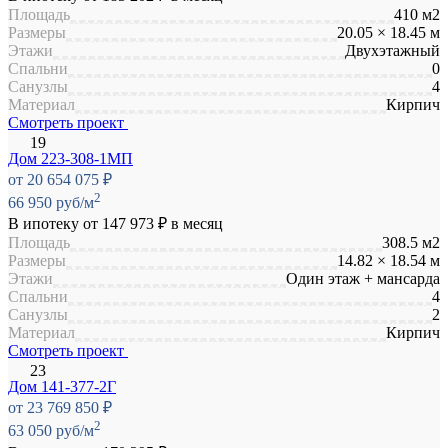
Площадь
410 м2
Размеры
20.05 × 18.45 м
Этажи
Двухэтажный
Спальни
0
Санузлы
4
Материал
Кирпич
Смотреть проект
Дом 223-308-1МП
от 20 654 075 ₽
2
66 950 руб/м
В ипотеку от
147 973 ₽
в месяц
Площадь
308.5 м2
Размеры
14.82 × 18.54 м
Этажи
Один этаж + мансарда
Спальни
4
Санузлы
2
Материал
Кирпич
Смотреть проект
Дом 141-377-2Г
от 23 769 850 ₽
2
63 050 руб/м