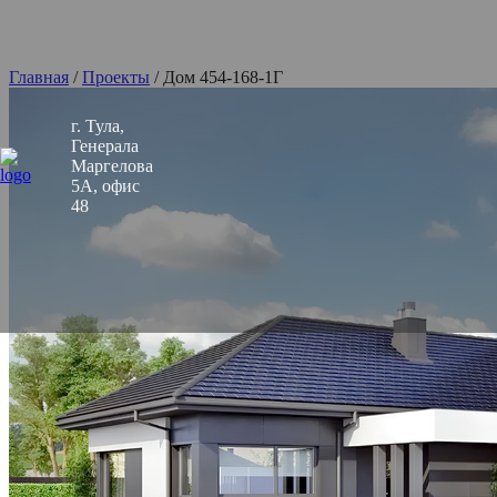
Главная
/
Проекты
/
Дом 454-168-1Г
г. Тула,
Генерала
Маргелова
5А, офис
48