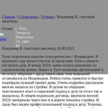
Главная
/
О компании
/
Отзывы
/
Владимир К. (частный
заказчик)
г. Тула,
Отзыв
Генерала
Маргелова
5А, офис
48
Владимир К. (частный заказчик)
26.09.2023
Хочу поделиться опытом сотрудничества с Индивидом. В
прошлом году купил участок за пределами Тулы и решить
построить дом. В конце 2022г начал искать компанию по
строительству домов. Нашел в Туле несколько организаций и
по итогу общения с представителями этих компаний
остановился на Индивидом. Ребята очень грамотно и быстро
подобрали нужный проект дома. Очень подробно рассказали
многие нюансы по стройке. В целом по общению
чувствовался опыт и серьезный подход к делу (в итоге так и
оказалось). В общем подписали договор, закупили весной
2023г материалы через них и в апреле началась стройка. И
сразу был виден профессиональный подход к делу. Техника,