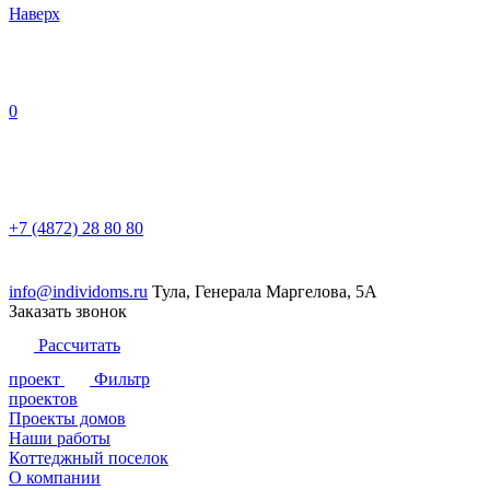
Наверх
0
+7 (4872) 28 80 80
info@individoms.ru
Тула, Генерала Маргелова, 5А
Заказать звонок
Рассчитать
проект
Фильтр
проектов
Проекты домов
Серия
Наши работы
Серия LINE
Этажность
Коттеджный поселок
Серия FAMILY
1 этаж
Площадь
О компании