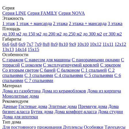
Серия
Серия LINE
Серия FAMILY
Серия NOVA
Этажность
1 этаж
1 этаж + мансарда
2 этажа
2 этажа + мансарда
3 этажа
Площадь
до 100 м2
до 150 м2
до 200 м2
до 250 м2
до 300 м2
от 300 м2
Габариты
6х6
6х8
6х9
7х7
7х9
8х8
8х9
8х10
9х9
10х10
10х12
11х11
12х12
13х13
14х14
15х15
Особенности
С гаражом
С навесом для машины
С панорамными окнами
С
террасой
С цоколем
С эксплуатируемой кровлей
С эркером
Со вторым светом
С баней
С балконом
С 1 спальней
С 2
спальнями
С 3 спальнями
С 4 спальнями
С 5 спальнями
С 6
спальнями
С 7 спальнями
Материал
Дома из газобетона
Дома из керамоблоков
Дома из кирпича
Монолитные дома
Рекомендуем
Дачные
Гостевые дома
Элитные дома
Премиум дома
Дома
бизнес-класса
Бутик дома
Дома комфорт-класса
Дома студии
Дома для ипотеки
Тип дома
Для постоянного проживания
Дуплексы
Особняки
Таунхаусы