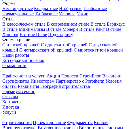
Форма
Нестандартные
Квадратные
Н-образные
П-образные
Прямоугольные
Т-образные
Угловые
Узкие
Стиль
В классическом стиле
В современном стиле
В стиле Барнхаус
В стиле Минимализм
В стиле Модерн
В стиле Райт
В стиле
Хай Тек
В стиле Шале
Под старину
Форма крыши
С плоской крышей
С односкатной крышей
С двухскатной
крышей
С четырехскатной крышей
С многоскатной крышей
Наши работы
Коттеджный поселок
О компании
Прайс-лист на услуги
Акции
Новости
СтройБлог
Вакансии
Сертификаты
Инвесторам
Партнерство с Porotherm
Условия
оплаты
Реквизиты
География строительства
Премиум сервис
Отзывы
Контакты
Ипотека
Услуги
Строительство
Проектирование
Фундаменты
Кровля
Внешняя отделка
Внутренняя отделка
Водосточные системы