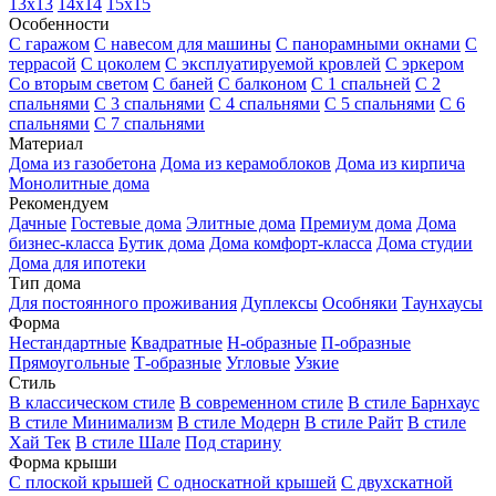
13х13
14х14
15х15
Особенности
С гаражом
С навесом для машины
С панорамными окнами
С
террасой
С цоколем
С эксплуатируемой кровлей
С эркером
Со вторым светом
С баней
С балконом
С 1 спальней
С 2
спальнями
С 3 спальнями
С 4 спальнями
С 5 спальнями
С 6
спальнями
С 7 спальнями
Материал
Дома из газобетона
Дома из керамоблоков
Дома из кирпича
Монолитные дома
Рекомендуем
Дачные
Гостевые дома
Элитные дома
Премиум дома
Дома
бизнес-класса
Бутик дома
Дома комфорт-класса
Дома студии
Дома для ипотеки
Тип дома
Для постоянного проживания
Дуплексы
Особняки
Таунхаусы
Форма
Нестандартные
Квадратные
Н-образные
П-образные
Прямоугольные
Т-образные
Угловые
Узкие
Стиль
В классическом стиле
В современном стиле
В стиле Барнхаус
В стиле Минимализм
В стиле Модерн
В стиле Райт
В стиле
Хай Тек
В стиле Шале
Под старину
Форма крыши
С плоской крышей
С односкатной крышей
С двухскатной