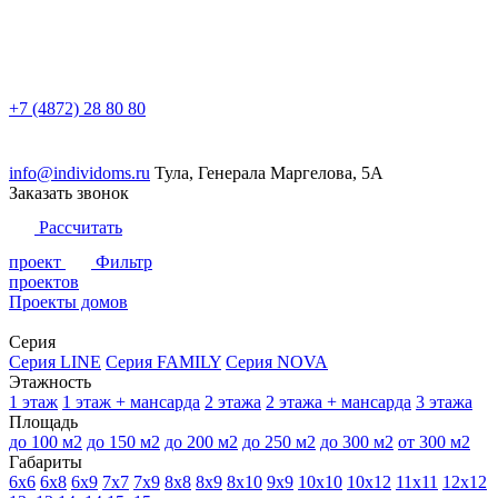
+7 (4872) 28 80 80
info@individoms.ru
Тула, Генерала Маргелова, 5А
Заказать звонок
Рассчитать
проект
Фильтр
проектов
Проекты домов
Серия
Серия LINE
Серия FAMILY
Серия NOVA
Этажность
1 этаж
1 этаж + мансарда
2 этажа
2 этажа + мансарда
3 этажа
Площадь
до 100 м2
до 150 м2
до 200 м2
до 250 м2
до 300 м2
от 300 м2
Габариты
6х6
6х8
6х9
7х7
7х9
8х8
8х9
8х10
9х9
10х10
10х12
11х11
12х12