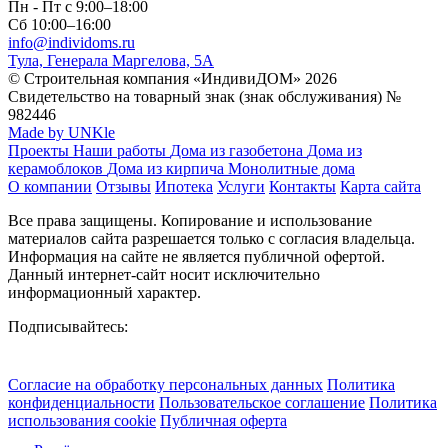
Пн - Пт с 9:00–18:00
Сб 10:00–16:00
info@individoms.ru
Тула, Генерала Маргелова, 5А
© Строительная компания «ИндивиДОМ» 2026
Свидетельство на товарный знак (знак обслуживания) №
982446
Made by UNKle
Проекты
Наши работы
Дома из газобетона
Дома из
керамоблоков
Дома из кирпича
Монолитные дома
О компании
Отзывы
Ипотека
Услуги
Контакты
Карта сайта
Все права защищены. Копирование и использование
материалов сайта разрешается только с согласия владельца.
Информация на сайте не является публичной офертой.
Данный интернет-сайт носит исключительно
информационный характер.
Подписывайтесь:
Согласие на обработку персональных данных
Политика
конфиденциальности
Пользовательское соглашение
Политика
использования сookie
Публичная оферта