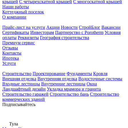
крышей
С четырехскатной крышей
С многоскатной крышей
Наши работы
Коттеджный поселок
О компании
Прайс-лист на услуги
Акции
Новости
СтройБлог
Вакансии
Сертификаты
Инвесторам
Партнерство с Porotherm
Условия
оплаты
Реквизиты
География строительства
Премиум сервис
Отзывы
Контакты
Ипотека
Услуги
Строительство
Проектирование
Фундаменты
Кровля
Внешняя отделка
Внутренняя отделка
Водосточные системы
Входные лестницы
Внутренние лестницы
Окна
Ландшафтный дизайн
Укладка мрамора и гранита
Строительство гаражей
Строительство бань
Строительство
коммерческих зданий
Подписывайтесь
Тула