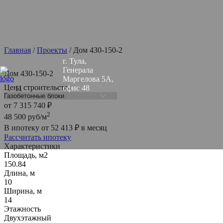
Главная
/
Проекты
/
Дом 430-150-2
г. Тула,
Генерала
Дом 430-150-2
Маргелова 5А,
Цена строительства
офис 48
от
7 315 740
₽
2
48 500
руб/м
В ипотеку от
52 413
₽
в месяц
Рассчитать ипотеку
Характеристики
Площадь, м2
150.84
Длина, м
10
Ширина, м
14
Этажность
Двухэтажный