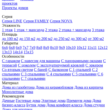
проектов
Проекты домов
Серия
Серия LINE
Серия FAMILY
Серия NOVA
Этажность
1 этаж
1 этаж + мансарда
2 этажа
2 этажа + мансарда
3 этажа
Площадь
до 100 м2
до 150 м2
до 200 м2
до 250 м2
до 300 м2
от 300 м2
Габариты
6х6
6х8
6х9
7х7
7х9
8х8
8х9
8х10
9х9
10х10
10х12
11х11
12х12
13х13
14х14
15х15
Особенности
С гаражом
С навесом для машины
С панорамными окнами
С
террасой
С цоколем
С эксплуатируемой кровлей
С эркером
Со вторым светом
С баней
С балконом
С 1 спальней
С 2
спальнями
С 3 спальнями
С 4 спальнями
С 5 спальнями
С 6
спальнями
С 7 спальнями
Материал
Дома из газобетона
Дома из керамоблоков
Дома из кирпича
Монолитные дома
Рекомендуем
Дачные
Гостевые дома
Элитные дома
Премиум дома
Дома
бизнес-класса
Бутик дома
Дома комфорт-класса
Дома студии
Дома для ипотеки