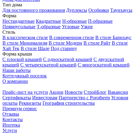
Тип дома
Для постоянного проживания
Дуплексы
Особняки
Таунхаусы
Форма
Нестандартные
Квадратные
Н-образные
П-образные
Прямоугольные
Т-образные
Угловые
Узкие
Стиль
В классическом стиле
В современном стиле
В стиле Барнхаус
В стиле Минимализм
В стиле Модерн
В стиле Райт
В стиле
Хай Тек
В стиле Шале
Под старину
Форма крыши
С плоской крышей
С односкатной крышей
С двухскатной
крышей
С четырехскатной крышей
С многоскатной крышей
Наши работы
Коттеджный поселок
О компании
Прайс-лист на услуги
Акции
Новости
СтройБлог
Вакансии
Сертификаты
Инвесторам
Партнерство с Porotherm
Условия
оплаты
Реквизиты
География строительства
Премиум сервис
Отзывы
Контакты
Ипотека
Услуги