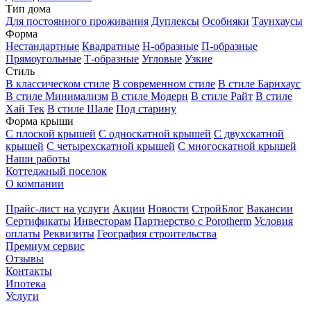
Тип дома
Для постоянного проживания
Дуплексы
Особняки
Таунхаусы
Форма
Нестандартные
Квадратные
Н-образные
П-образные
Прямоугольные
Т-образные
Угловые
Узкие
Стиль
В классическом стиле
В современном стиле
В стиле Барнхаус
В стиле Минимализм
В стиле Модерн
В стиле Райт
В стиле
Хай Тек
В стиле Шале
Под старину
Форма крыши
С плоской крышей
С односкатной крышей
С двухскатной
крышей
С четырехскатной крышей
С многоскатной крышей
Наши работы
Коттеджный поселок
О компании
Прайс-лист на услуги
Акции
Новости
СтройБлог
Вакансии
Сертификаты
Инвесторам
Партнерство с Porotherm
Условия
оплаты
Реквизиты
География строительства
Премиум сервис
Отзывы
Контакты
Ипотека
Услуги