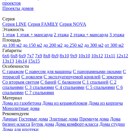
проектов
Проекты домов
Серия
Серия LINE
Серия FAMILY
Серия NOVA
Этажность
1 этаж
1 этаж + мансарда
2 этажа
2 этажа + мансарда
3 этажа
Площадь
до 100 м2
до 150 м2
до 200 м2
до 250 м2
до 300 м2
от 300 м2
Габариты
6х6
6х8
6х9
7х7
7х9
8х8
8х9
8х10
9х9
10х10
10х12
11х11
12х12
13х13
14х14
15х15
Особенности
С гаражом
С навесом для машины
С панорамными окнами
С
террасой
С цоколем
С эксплуатируемой кровлей
С эркером
Со вторым светом
С баней
С балконом
С 1 спальней
С 2
спальнями
С 3 спальнями
С 4 спальнями
С 5 спальнями
С 6
спальнями
С 7 спальнями
Материал
Дома из газобетона
Дома из керамоблоков
Дома из кирпича
Монолитные дома
Рекомендуем
Дачные
Гостевые дома
Элитные дома
Премиум дома
Дома
бизнес-класса
Бутик дома
Дома комфорт-класса
Дома студии
Дома для ипотеки