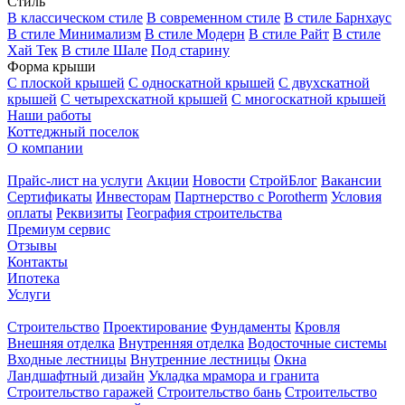
Стиль
В классическом стиле
В современном стиле
В стиле Барнхаус
В стиле Минимализм
В стиле Модерн
В стиле Райт
В стиле
Хай Тек
В стиле Шале
Под старину
Форма крыши
С плоской крышей
С односкатной крышей
С двухскатной
крышей
С четырехскатной крышей
С многоскатной крышей
Наши работы
Коттеджный поселок
О компании
Прайс-лист на услуги
Акции
Новости
СтройБлог
Вакансии
Сертификаты
Инвесторам
Партнерство с Porotherm
Условия
оплаты
Реквизиты
География строительства
Премиум сервис
Отзывы
Контакты
Ипотека
Услуги
Строительство
Проектирование
Фундаменты
Кровля
Внешняя отделка
Внутренняя отделка
Водосточные системы
Входные лестницы
Внутренние лестницы
Окна
Ландшафтный дизайн
Укладка мрамора и гранита
Строительство гаражей
Строительство бань
Строительство