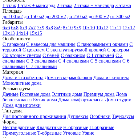
1 этаж
1 этаж + мансарда
2 этажа
2 этажа + мансарда
3 этажа
Площадь
до 100 м2
до 150 м2
до 200 м2
до 250 м2
до 300 м2
от 300 м2
Габариты
6х6
6х8
6х9
7х7
7х9
8х8
8х9
8х10
9х9
10х10
10х12
11х11
12х12
13х13
14х14
15х15
Особенности
С гаражом
С навесом для машины
С панорамными окнами
С
террасой
С цоколем
С эксплуатируемой кровлей
С эркером
Со вторым светом
С баней
С балконом
С 1 спальней
С 2
спальнями
С 3 спальнями
С 4 спальнями
С 5 спальнями
С 6
спальнями
С 7 спальнями
Материал
Дома из газобетона
Дома из керамоблоков
Дома из кирпича
Монолитные дома
Рекомендуем
Дачные
Гостевые дома
Элитные дома
Премиум дома
Дома
бизнес-класса
Бутик дома
Дома комфорт-класса
Дома студии
Дома для ипотеки
Тип дома
Для постоянного проживания
Дуплексы
Особняки
Таунхаусы
Форма
Нестандартные
Квадратные
Н-образные
П-образные
Прямоугольные
Т-образные
Угловые
Узкие