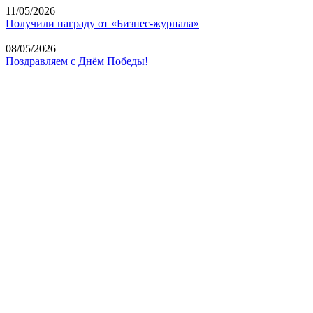
11/05/2026
Получили награду от «Бизнес-журнала»
08/05/2026
Поздравляем с Днём Победы!
+7 (4872) 28 80 80
info@individoms.ru
Персональных данных
Политикой конфиденциальности
Пользовательским соглашением
Публичной офертой