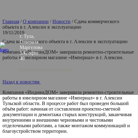
Главная
/
О компании
/
Новости
/
Сдача коммерческого
объекта в г. Алексин в эксплуатацию
19/11/2019
г. Тула,
Сдача коммерческого объекта в г. Алексин в эксплуатацию
Генерала
Маргелова
Компания «ИндивиДОМ» завершила ремонтно-строительные
5А, офис
работы в ювелирном магазине «Империал» в г. Алексин.
48
Бесплатная консультация
Назад к новостям
Компания «ИндивиДОМ» завершила ремонтно-строительные
работы в ювелирном магазине «Империал» в г. Алексин
Тульской области. В процессе работ был проведен большой
объём работ: начиная от составления проектно-сметной
документации и демонтажа старых конструкций, заканчивая
внутренними и внешними черновыми и чистовыми
отделочными работами, а также монтажом коммуникаций и
благоустройством территории.