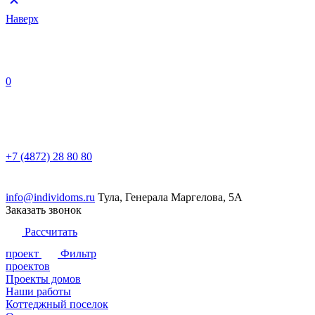
Наверх
0
+7 (4872) 28 80 80
info@individoms.ru
Тула, Генерала Маргелова, 5А
Заказать звонок
Рассчитать
проект
Фильтр
проектов
Проекты домов
Серия
Наши работы
Серия LINE
Этажность
Коттеджный поселок