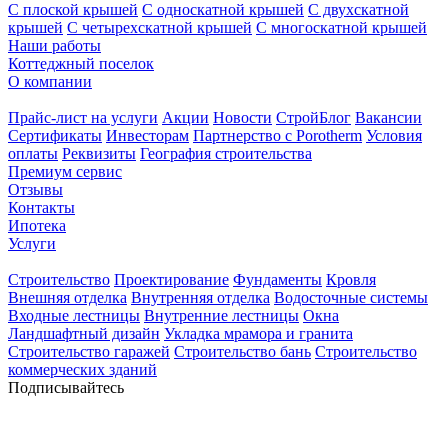
С плоской крышей
С односкатной крышей
С двухскатной
крышей
С четырехскатной крышей
С многоскатной крышей
Наши работы
Коттеджный поселок
О компании
Прайс-лист на услуги
Акции
Новости
СтройБлог
Вакансии
Сертификаты
Инвесторам
Партнерство с Porotherm
Условия
оплаты
Реквизиты
География строительства
Премиум сервис
Отзывы
Контакты
Ипотека
Услуги
Строительство
Проектирование
Фундаменты
Кровля
Внешняя отделка
Внутренняя отделка
Водосточные системы
Входные лестницы
Внутренние лестницы
Окна
Ландшафтный дизайн
Укладка мрамора и гранита
Строительство гаражей
Строительство бань
Строительство
коммерческих зданий
Подписывайтесь