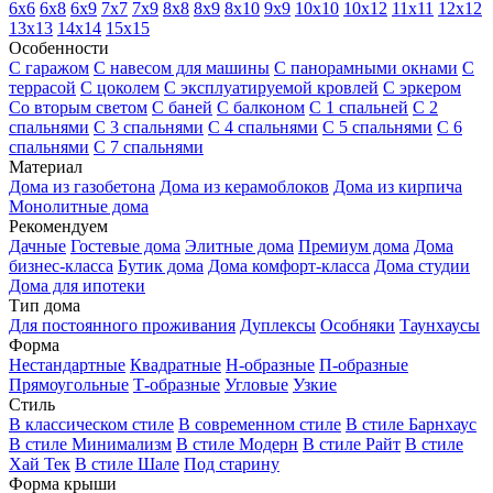
6х6
6х8
6х9
7х7
7х9
8х8
8х9
8х10
9х9
10х10
10х12
11х11
12х12
13х13
14х14
15х15
Особенности
С гаражом
С навесом для машины
С панорамными окнами
С
террасой
С цоколем
С эксплуатируемой кровлей
С эркером
Со вторым светом
С баней
С балконом
С 1 спальней
С 2
спальнями
С 3 спальнями
С 4 спальнями
С 5 спальнями
С 6
спальнями
С 7 спальнями
Материал
Дома из газобетона
Дома из керамоблоков
Дома из кирпича
Монолитные дома
Рекомендуем
Дачные
Гостевые дома
Элитные дома
Премиум дома
Дома
бизнес-класса
Бутик дома
Дома комфорт-класса
Дома студии
Дома для ипотеки
Тип дома
Для постоянного проживания
Дуплексы
Особняки
Таунхаусы
Форма
Нестандартные
Квадратные
Н-образные
П-образные
Прямоугольные
Т-образные
Угловые
Узкие
Стиль
В классическом стиле
В современном стиле
В стиле Барнхаус
В стиле Минимализм
В стиле Модерн
В стиле Райт
В стиле
Хай Тек
В стиле Шале
Под старину
Форма крыши