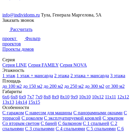
info@individoms.ru
Тула, Генерала Маргелова, 5А
Заказать звонок
Рассчитать
проект
Фильтр
проектов
Проекты домов
Серия
Серия LINE
Серия FAMILY
Серия NOVA
Этажность
1 этаж
1 этаж + мансарда
2 этажа
2 этажа + мансарда
3 этажа
Площадь
до 100 м2
до 150 м2
до 200 м2
до 250 м2
до 300 м2
от 300 м2
Габариты
6х6
6х8
6х9
7х7
7х9
8х8
8х9
8х10
9х9
10х10
10х12
11х11
12х12
13х13
14х14
15х15
Особенности
С гаражом
С навесом для машины
С панорамными окнами
С
террасой
С цоколем
С эксплуатируемой кровлей
С эркером
Со вторым светом
С баней
С балконом
С 1 спальней
С 2
спальнями
С 3 спальнями
С 4 спальнями
С 5 спальнями
С 6