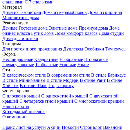
спальнями
С 7 спальнями
Материал
Дома из газобетона
Дома из керамоблоков
Дома из кирпича
Монолитные дома
Рекомендуем
Дачные
Гостевые дома
Элитные дома
Премиум дома
Дома
бизнес-класса
Бутик дома
Дома комфорт-класса
Дома студии
Дома для ипотеки
Тип дома
Для постоянного проживания
Дуплексы
Особняки
Таунхаусы
Форма
Нестандартные
Квадратные
Н-образные
П-образные
Прямоугольные
Т-образные
Угловые
Узкие
Стиль
В классическом стиле
В современном стиле
В стиле Барнхаус
В стиле Минимализм
В стиле Модерн
В стиле Райт
В стиле
Хай Тек
В стиле Шале
Под старину
Форма крыши
С плоской крышей
С односкатной крышей
С двухскатной
крышей
С четырехскатной крышей
С многоскатной крышей
Наши работы
Коттеджный поселок
О компании
Прайс-лист на услуги
Акции
Новости
СтройБлог
Вакансии