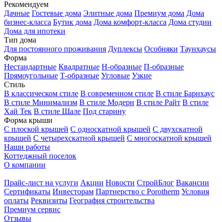
Рекомендуем
Дачные
Гостевые дома
Элитные дома
Премиум дома
Дома
бизнес-класса
Бутик дома
Дома комфорт-класса
Дома студии
Дома для ипотеки
Тип дома
Для постоянного проживания
Дуплексы
Особняки
Таунхаусы
Форма
Нестандартные
Квадратные
Н-образные
П-образные
Прямоугольные
Т-образные
Угловые
Узкие
Стиль
В классическом стиле
В современном стиле
В стиле Барнхаус
В стиле Минимализм
В стиле Модерн
В стиле Райт
В стиле
Хай Тек
В стиле Шале
Под старину
Форма крыши
С плоской крышей
С односкатной крышей
С двухскатной
крышей
С четырехскатной крышей
С многоскатной крышей
Наши работы
Коттеджный поселок
О компании
Прайс-лист на услуги
Акции
Новости
СтройБлог
Вакансии
Сертификаты
Инвесторам
Партнерство с Porotherm
Условия
оплаты
Реквизиты
География строительства
Премиум сервис
Отзывы