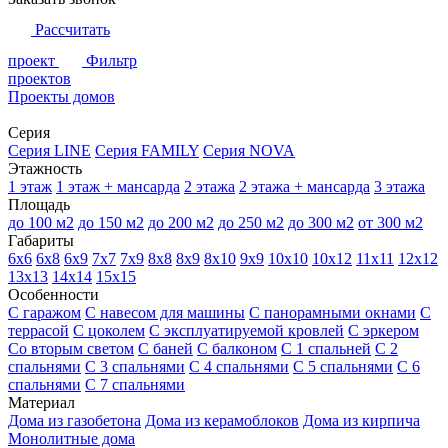
Рассчитать
проект
Фильтр
проектов
Проекты домов
Серия
Серия LINE
Серия FAMILY
Серия NOVA
Этажность
1 этаж
1 этаж + мансарда
2 этажа
2 этажа + мансарда
3 этажа
Площадь
до 100 м2
до 150 м2
до 200 м2
до 250 м2
до 300 м2
от 300 м2
Габариты
6х6
6х8
6х9
7х7
7х9
8х8
8х9
8х10
9х9
10х10
10х12
11х11
12х12
13х13
14х14
15х15
Особенности
С гаражом
С навесом для машины
С панорамными окнами
С
террасой
С цоколем
С эксплуатируемой кровлей
С эркером
Со вторым светом
С баней
С балконом
С 1 спальней
С 2
спальнями
С 3 спальнями
С 4 спальнями
С 5 спальнями
С 6
спальнями
С 7 спальнями
Материал
Дома из газобетона
Дома из керамоблоков
Дома из кирпича
Монолитные дома