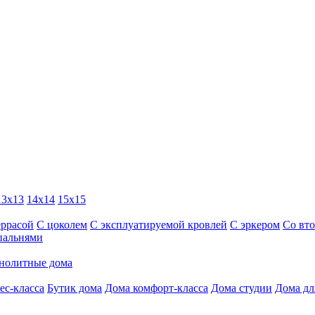
13х13
14х14
15х15
еррасой
С цоколем
С эксплуатируемой кровлей
С эркером
Со вт
пальнями
нолитные дома
ес-класса
Бутик дома
Дома комфорт-класса
Дома студии
Дома дл