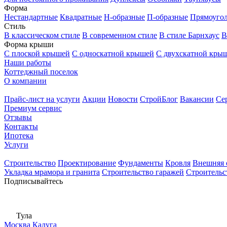
Форма
Нестандартные
Квадратные
Н-образные
П-образные
Прямоуго
Стиль
В классическом стиле
В современном стиле
В стиле Барнхаус
В
Форма крыши
С плоской крышей
С односкатной крышей
С двухскатной кры
Наши работы
Коттеджный поселок
О компании
Прайс-лист на услуги
Акции
Новости
СтройБлог
Вакансии
Се
Премиум сервис
Отзывы
Контакты
Ипотека
Услуги
Строительство
Проектирование
Фундаменты
Кровля
Внешняя 
Укладка мрамора и гранита
Строительство гаражей
Строительс
Подписывайтесь
Тула
Москва
Калуга