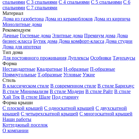
спальнями
С 3 спальнями
С 4 спальнями
С 5 спальнями
С 6
спальнями
С 7 спальнями
Материал
Дома из газобетона
Дома из керамоблоков
Дома из кирпича
Монолитные дома
Рекомендуем
Дачные
Гостевые дома
Элитные дома
Премиум дома
Дома
бизнес-класса
Бутик дома
Дома комфорт-класса
Дома студии
Дома для ипотеки
Тип дома
Для постоянного проживания
Дуплексы
Особняки
Таунхаусы
Форма
Нестандартные
Квадратные
Н-образные
П-образные
Прямоугольные
Т-образные
Угловые
Узкие
Стиль
В классическом стиле
В современном стиле
В стиле Барнхаус
В стиле Минимализм
В стиле Модерн
В стиле Райт
В стиле
Хай Тек
В стиле Шале
Под старину
Форма крыши
С плоской крышей
С односкатной крышей
С двухскатной
крышей
С четырехскатной крышей
С многоскатной крышей
Наши работы
Коттеджный поселок
О компании