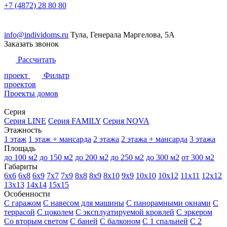
+7 (4872) 28 80 80
info@individoms.ru
Тула, Генерала Маргелова, 5А
Заказать звонок
Рассчитать
проект
Фильтр
проектов
Проекты домов
Серия
Серия LINE
Серия FAMILY
Серия NOVA
Этажность
1 этаж
1 этаж + мансарда
2 этажа
2 этажа + мансарда
3 этажа
Площадь
до 100 м2
до 150 м2
до 200 м2
до 250 м2
до 300 м2
от 300 м2
Габариты
6х6
6х8
6х9
7х7
7х9
8х8
8х9
8х10
9х9
10х10
10х12
11х11
12х12
13х13
14х14
15х15
Особенности
С гаражом
С навесом для машины
С панорамными окнами
С
террасой
С цоколем
С эксплуатируемой кровлей
С эркером
Со вторым светом
С баней
С балконом
С 1 спальней
С 2