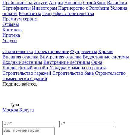
Прайс-лист на услуги
Акции
Новости
СтройБлог
Вакансии
Сертификаты
Инвесторам
Партнерство с Porotherm
Условия
оплаты
Реквизиты
География строительства
Премиум сервис
Отзывы
Контакты
Ипотека
Услуги
Строительство
Проектирование
Фундаменты
Кровля
Внешняя отделка
Внутренняя отделка
Водосточные системы
Входные лестницы
Внутренние лестницы
Окна
Ландшафтный дизайн
Укладка мрамора и гранита
Строительство гаражей
Строительство бань
Строительство
коммерческих зданий
Подписывайтесь
Тула
Москва
Калуга