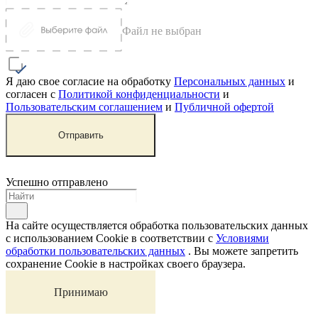
15х15
С 5 спальнями
Укладка мрамора и гранита
С 6 спальнями
Строительство гаражей
С 7 спальнями
Строительство бань
Строительство коммерческих зданий
Я даю свое согласие на обработку
Персональных данных
и
согласен с
Политикой конфиденциальности
и
Пользовательским соглашением
и
Публичной офертой
Отправить
Успешно отправлено
На сайте осуществляется обработка пользовательских данных
с использованием Cookie в соответствии с
Условиями
обработки пользовательских данных
. Вы можете запретить
сохранение Cookie в настройках своего браузера.
Принимаю