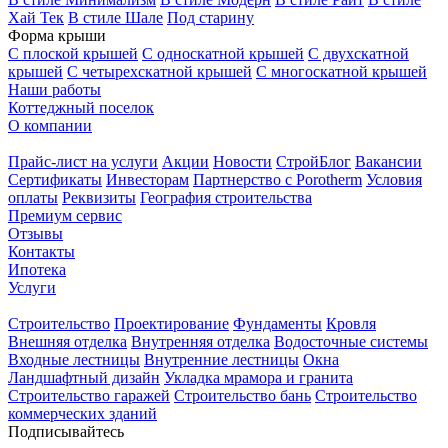
Хай Тек
В стиле Шале
Под старину
Форма крыши
С плоской крышей
С односкатной крышей
С двухскатной
крышей
С четырехскатной крышей
С многоскатной крышей
Наши работы
Коттеджный поселок
О компании
Прайс-лист на услуги
Акции
Новости
СтройБлог
Вакансии
Сертификаты
Инвесторам
Партнерство с Porotherm
Условия
оплаты
Реквизиты
География строительства
Премиум сервис
Отзывы
Контакты
Ипотека
Услуги
Строительство
Проектирование
Фундаменты
Кровля
Внешняя отделка
Внутренняя отделка
Водосточные системы
Входные лестницы
Внутренние лестницы
Окна
Ландшафтный дизайн
Укладка мрамора и гранита
Строительство гаражей
Строительство бань
Строительство
коммерческих зданий
Подписывайтесь