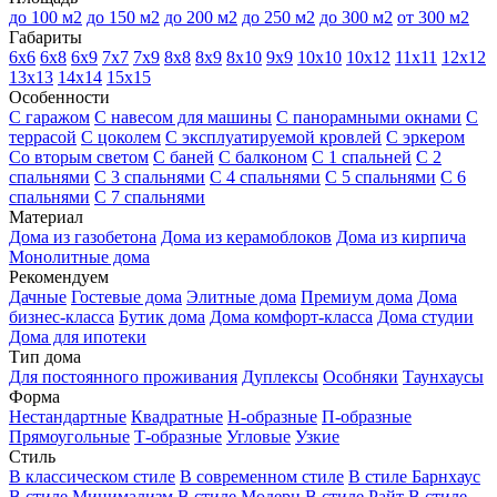
до 100 м2
до 150 м2
до 200 м2
до 250 м2
до 300 м2
от 300 м2
Габариты
6х6
6х8
6х9
7х7
7х9
8х8
8х9
8х10
9х9
10х10
10х12
11х11
12х12
13х13
14х14
15х15
Особенности
С гаражом
С навесом для машины
С панорамными окнами
С
террасой
С цоколем
С эксплуатируемой кровлей
С эркером
Со вторым светом
С баней
С балконом
С 1 спальней
С 2
спальнями
С 3 спальнями
С 4 спальнями
С 5 спальнями
С 6
спальнями
С 7 спальнями
Материал
Дома из газобетона
Дома из керамоблоков
Дома из кирпича
Монолитные дома
Рекомендуем
Дачные
Гостевые дома
Элитные дома
Премиум дома
Дома
бизнес-класса
Бутик дома
Дома комфорт-класса
Дома студии
Дома для ипотеки
Тип дома
Для постоянного проживания
Дуплексы
Особняки
Таунхаусы
Форма
Нестандартные
Квадратные
Н-образные
П-образные
Прямоугольные
Т-образные
Угловые
Узкие
Стиль
В классическом стиле
В современном стиле
В стиле Барнхаус
В стиле Минимализм
В стиле Модерн
В стиле Райт
В стиле